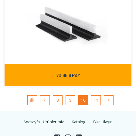
70.65.9 RAY
İlk
8
9
10
11
Anasayfa
Ürünlerimiz
Katalog
Bize Ulaşın