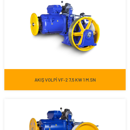
AKIŞ VOLPİ VF-2 7,5 KW 1 M.SN