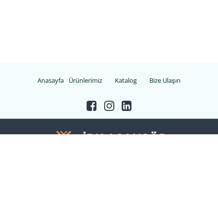
Anasayfa
Ürünlerimiz
Katalog
Bize Ulaşın
Copyright © 2021 İBK ASANSÖR. Tüm Hakları Saklıdır.