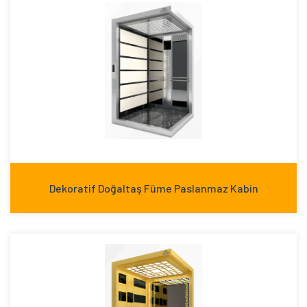
Dekoratif Doğaltaş Füme Paslanmaz Kabin