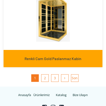
Renkli Cam Gold Paslanmaz Kabin
1
2
3
Son
Anasayfa
Ürünlerimiz
Katalog
Bize Ulaşın