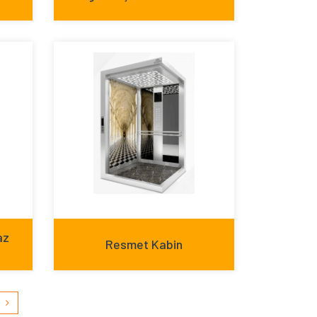
az
Resmet Kabin