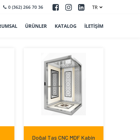
0 (362) 266 70 36
RUMSAL
ÜRÜNLER
KATALOG
İLETİŞİM
Doğal Taş CNC MDF Kabin