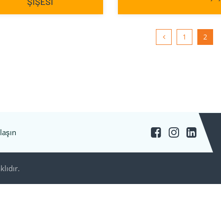
ŞİŞESİ
1
2
laşın
lıdır.