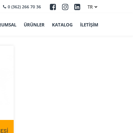
0 (362) 266 70 36
RUMSAL
ÜRÜNLER
KATALOG
İLETİŞİM
ŞESİ