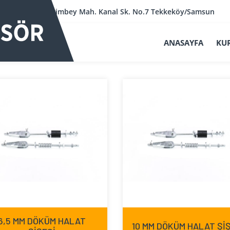
Kerimbey Mah. Kanal Sk. No.7 Tekkeköy/Samsun
ANASAYFA
KU
6,5 MM DÖKÜM HALAT
10 MM DÖKÜM HALAT Şİ