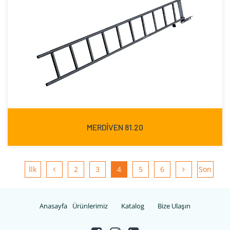
MERDİVEN 81.20
İlk
2
3
4
5
6
Son
Anasayfa
Ürünlerimiz
Katalog
Bize Ulaşın